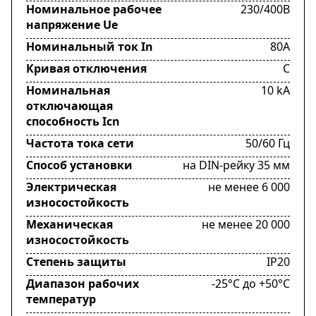
Номинальное рабочее
230/400В
напряжение Ue
Номинальный ток In
80А
Кривая отключения
C
Номинальная
10 kA
отключающая
способность Icn
Частота тока сети
50/60 Гц
Способ установки
на DIN-рейку 35 мм
Электрическая
не менее 6 000
износостойкость
Механическая
не менее 20 000
износостойкость
Степень защиты
IP20
Диапазон рабочих
-25°C до +50°C
температур