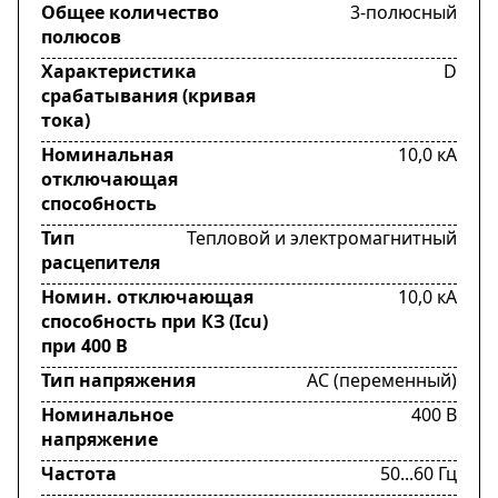
Общее количество
3-полюсный
полюсов
Характеристика
D
срабатывания (кривая
тока)
Номинальная
10,0 кА
отключающая
способность
Тип
Тепловой и электромагнитный
расцепителя
Номин. отключающая
10,0 кА
способность при КЗ (Icu)
при 400 В
Тип напряжения
AC (переменный)
Номинальное
400 В
напряжение
Частота
50...60 Гц