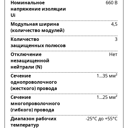
Номинальное
660 В
напряжение изоляции
Ui
Модульная ширина
4,5
(количество модулей)
Количество
3
защищенных полюсов
Отключение
Нет
незащищенной
нейтрали (N)
Сечение
1...35 мм²
однопроволочного
(жесткого) провода
Сечение
1...25 мм²
многопроволочного
(гибкого) провода
Диапазон рабочих
-25°C до +55°C
температур