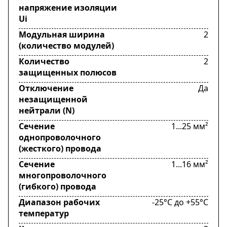
напряжение изоляции
Ui
Модульная ширина
2
(количество модулей)
Количество
2
защищенных полюсов
Отключение
Да
незащищенной
нейтрали (N)
Сечение
1...25 мм²
однопроволочного
(жесткого) провода
Сечение
1...16 мм²
многопроволочного
(гибкого) провода
Диапазон рабочих
-25°C до +55°C
температур