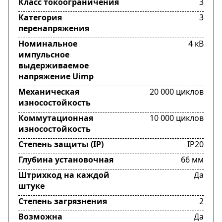
Класс токоограничения
3
Категория
3
перенапряжения
Номинальное
4 кВ
импульсное
выдерживаемое
напряжение Uimp
Механическая
20 000 циклов
износостойкость
Коммутационная
10 000 циклов
износостойкость
Степень защиты (IP)
IP20
Глубина установочная
66 мм
Штрихкод на каждой
Да
штуке
Степень загрязнения
2
Возможна
Да