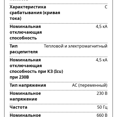
Характеристика
C
срабатывания (кривая
тока)
Номинальная
4,5 кА
отключающая
способность
Тип
Тепловой и электромагнитный
расцепителя
Номинальная
4,5 кА
отключающая
способность при КЗ (Icu)
при 230В
Тип напряжения
AC (переменный)
Номинальное
230 В
напряжение
Частота
50 Гц
Номинальное
660 В