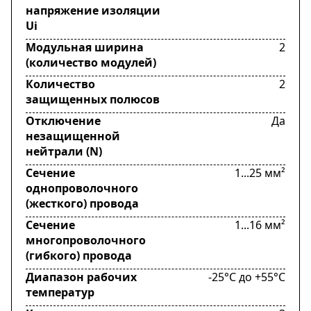
напряжение изоляции
Ui
Модульная ширина
2
(количество модулей)
Количество
2
защищенных полюсов
Отключение
Да
незащищенной
нейтрали (N)
Сечение
1...25 мм²
однопроволочного
(жесткого) провода
Сечение
1...16 мм²
многопроволочного
(гибкого) провода
Диапазон рабочих
-25°C до +55°C
температур