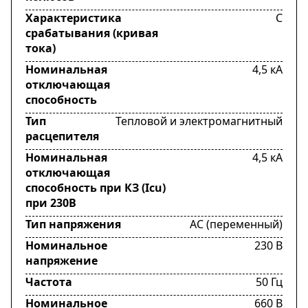
Характеристика
C
срабатывания (кривая
тока)
Номинальная
4,5 кА
отключающая
способность
Тип
Тепловой и электромагнитный
расцепителя
Номинальная
4,5 кА
отключающая
способность при КЗ (Icu)
при 230В
Тип напряжения
AC (переменный)
Номинальное
230 В
напряжение
Частота
50 Гц
Номинальное
660 В