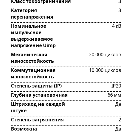
Класс токоограничения
3
Категория
3
перенапряжения
Номинальное
4 кВ
импульсное
выдерживаемое
напряжение Uimp
Механическая
20 000 циклов
износостойкость
Коммутационная
10 000 циклов
износостойкость
Степень защиты (IP)
IP20
Глубина установочная
66 мм
Штрихкод на каждой
Да
штуке
Степень загрязнения
2
Возможна
Да