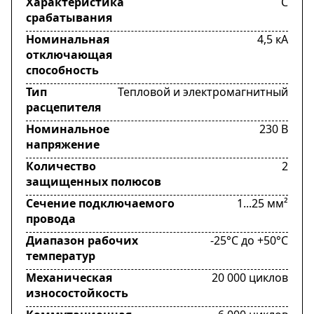
Характеристика
C
срабатывания
Номинальная
4,5 кА
отключающая
способность
Тип
Тепловой и электромагнитный
расцепителя
Номинальное
230 В
напряжение
Количество
2
защищенных полюсов
Сечение подключаемого
1...25 мм²
провода
Диапазон рабочих
-25°C до +50°C
температур
Механическая
20 000 циклов
износостойкость