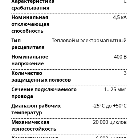
Характеристика
C
срабатывания
Номинальная
4,5 кА
отключающая
способность
Тип
Тепловой и электромагнитный
расцепителя
Номинальное
400 В
напряжение
Количество
3
защищенных полюсов
Сечение подключаемого
1...25 мм²
провода
Диапазон рабочих
-25°C до +50°C
температур
Механическая
20 000 циклов
износостойкость