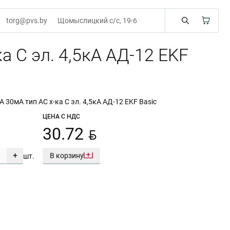
torg@pvs.by
Щомыслицкий с/с, 19-6
 C эл. 4,5кА АД-12 EKF
0мА тип АС х-ка C эл. 4,5кА АД-12 EKF Basic
ЦЕНА С НДС
BYN
30.72
+
В корзину
шт.