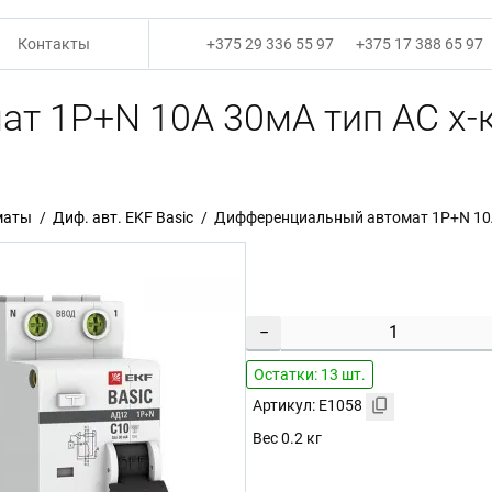
Контакты
+375 29 336 55 97
+375 17 388 65 97
 1P+N 10А 30мА тип АС х-ка
маты
Диф. авт. EKF Basic
Дифференциальный автомат 1P+N 10А 3
−
Остатки: 13 шт.
Артикул: E1058
Вес 0.2 кг