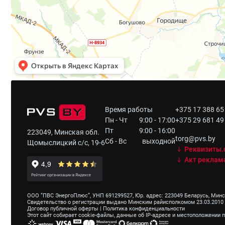
Время работы
+375 17 388 65
Пн - Чт
9:00 - 17:00
+375 29 681 49
Пт
9:00 - 16:00
223049, Минская обл.
torg@pvs.by
Сб - Вс
выходной
Щомыслицкий с/с, 19-6
Реквизиты.
Акт реклам
ООО “ПВС ЭнергоПлюс”, УНП 691299527, Юр. адрес: 223049 Беларусь, Мински
Свидетельство о регистрации выдано Минским райисполкомом 23.03.2010 
Договор публичной оферты
|
Политика конфиденциальности
Этот сайт собирает cookie-файлы, данные об IP-адресе и местоположении 