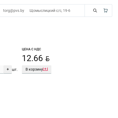
torg@pvs.by
Щомыслицкий с/с, 19-6
ЦЕНА С НДС
BYN
12.66
+
В корзину
шт.