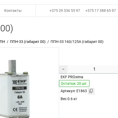
Контакты
+375 29 336 55 97
+375 17 388 65 97
00)
ППН
ППН-33 (габарит 00)
ППН-33 160/125А (габарит 00)
−
EKF PROxima
Остатки: 20 шт.
Артикул: E1863
Вес 0.6 кг