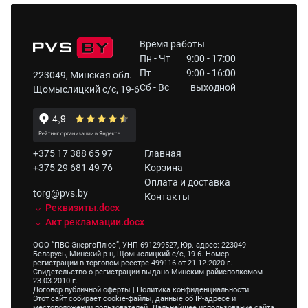
Время работы
Пн - Чт
9:00 - 17:00
Пт
9:00 - 16:00
223049, Минская обл.
Сб - Вс
выходной
Щомыслицкий с/с, 19-6
+375 17 388 65 97
Главная
+375 29 681 49 76
Корзина
Оплата и доставка
torg@pvs.by
Контакты
Реквизиты.docx
Акт рекламации.docx
ООО “ПВС ЭнергоПлюс”, УНП 691299527, Юр. адрес: 223049
Беларусь, Минский р-н, Щомыслицкий с/с, 19-6. Номер
регистрации в торговом реестре 499116 от 21.12.2020 г.
Свидетельство о регистрации выдано Минским райисполкомом
23.03.2010 г.
Договор публичной оферты
|
Политика конфиденциальности
Этот сайт собирает cookie-файлы, данные об IP-адресе и
местоположении пользователей. Дальнейшее использование сайта