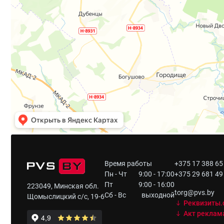
Время работы
+375 17 388 65
Пн - Чт
9:00 - 17:00
+375 29 681 49
Пт
9:00 - 16:00
223049, Минская обл.
torg@pvs.by
Сб - Вс
выходной
Щомыслицкий с/с, 19-6
Реквизиты.
Акт реклам