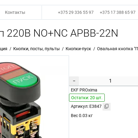
Контакты
+375 29 336 55 97
+375 17 388 65 97
оп 220В NO+NC APBB-22N
ация
Кнопки, посты, пульты
Кнопки-пуск
Овальная кнопка "
−
EKF PROxima
Остатки: 20 шт.
Артикул: E3847
Вес 0.03 кг