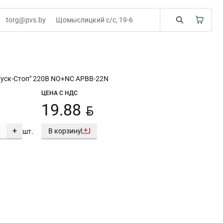
torg@pvs.by
Щомыслицкий с/с, 19-6
Пуск-Стоп" 220В NO+NC APBB-22N
ЦЕНА С НДС
BYN
19.88
+
В корзину
шт.