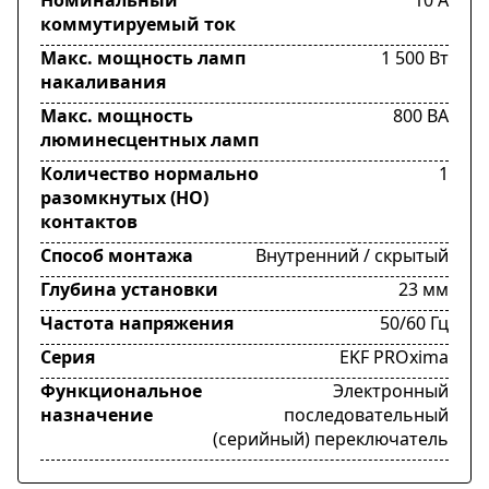
коммутируемый ток
Макс. мощность ламп
1 500 Вт
накаливания
Макс. мощность
800 ВА
люминесцентных ламп
Количество нормально
1
разомкнутых (НО)
контактов
Способ монтажа
Внутренний / скрытый
Глубина установки
23 мм
Частота напряжения
50/60 Гц
Серия
EKF PROxima
Функциональное
Электронный
назначение
последовательный
(серийный) переключатель