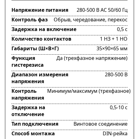
Напряжение питания
280-500 В AC 50/60 Гц
Контроль фаз
Обрыв, чередование, перекос
Задержка на включение
0,5 с
Количество контактов
1 НЗ + 1 НО
Габариты (Ш×В×Г)
35×90×65 мм
Функция
Да (трехфазное напряжение)
гистерезиса
Диапазон измерения
280-500 В
напряжения
Контроль
Минимум/максимум (трехфазное)
напряжения
Задержка на
0,5-10 с
отключение
Тип подключения
Винтовое соединение
Способ монтажа
DIN-рейка