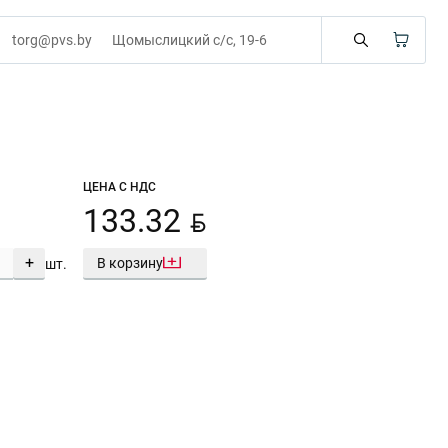
torg@pvs.by
Щомыслицкий с/с, 19-6
ЦЕНА С НДС
BYN
133.32
+
В корзину
шт.