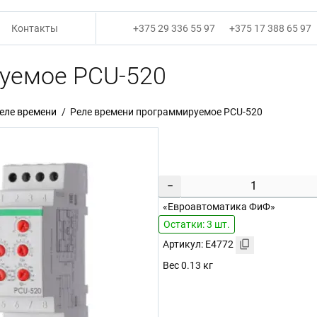
Контакты
+375 29 336 55 97
+375 17 388 65 97
уемое PCU-520
еле времени
Реле времени программируемое PCU-520
−
«Евроавтоматика ФиФ»
Остатки: 3 шт.
Артикул: E4772
Вес 0.13 кг