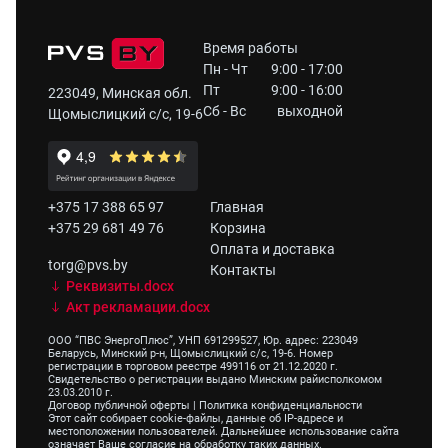
Время работы
Пн - Чт
9:00 - 17:00
Пт
9:00 - 16:00
223049, Минская обл.
Сб - Вс
выходной
Щомыслицкий с/с, 19-6
+375 17 388 65 97
Главная
+375 29 681 49 76
Корзина
Оплата и доставка
torg@pvs.by
Контакты
Реквизиты.docx
Акт рекламации.docx
ООО “ПВС ЭнергоПлюс”, УНП 691299527, Юр. адрес: 223049
Беларусь, Минский р-н, Щомыслицкий с/с, 19-6. Номер
регистрации в торговом реестре 499116 от 21.12.2020 г.
Свидетельство о регистрации выдано Минским райисполкомом
23.03.2010 г.
Договор публичной оферты
|
Политика конфиденциальности
Этот сайт собирает cookie-файлы, данные об IP-адресе и
местоположении пользователей. Дальнейшее использование сайта
означает Ваше согласие на обработку таких данных.